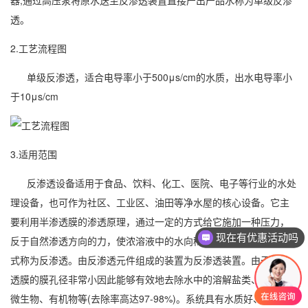
器,通过高压泵将原水送至反渗透装置直接产出产品水称为单级反渗
透。
2.工艺流程图
单级反渗透，适合电导率小于500μs/cm的水质，出水电导率小
于10μs/cm
3.适用范围
反渗透设备适用于食品、饮料、化工、医院、电子等行业的水处
理设备，也可作为社区、工业区、油田等净水屋的核心设备。它主
要利用半渗透膜的渗透原理，通过一定的方式给它施加一种压力，
现在有优惠活动吗
反于自然渗透方向的力，使浓溶液中的水向稀溶液中渗透，这种方
式称为反渗透。由反渗透元件组成的装置为反渗透装置。由于反渗
透膜的膜孔径非常小因此能够有效地去除水中的溶解盐类、胶体、
微生物、有机物等(去除率高达97-98%)。系统具有水质好、耗能